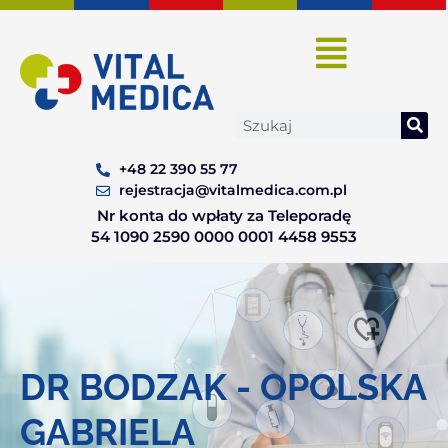
Skip
to
content
Search
+48 22 390 55 77
rejestracja@vitalmedica.com.pl
Nr konta do wpłaty za Teleporadę
54 1090 2590 0000 0001 4458 9553
DR BODZAK - OPOLSKA
GABRIELA