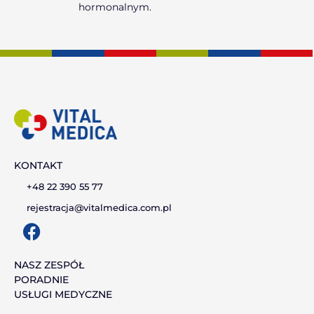
hormonalnym.
KONTAKT
+48 22 390 55 77
rejestracja@vitalmedica.com.pl
F
a
c
NASZ ZESPÓŁ
PORADNIE
e
USŁUGI MEDYCZNE
b