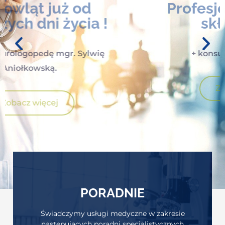
niemowląt już od
pierwszych dni życia !
– poznaj neurologopedę mgr. Sylwię
Aniołkowską.
Zobacz więcej
PORADNIE
Świadczymy usługi medyczne w zakresie
następujących poradni specjalistycznych