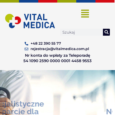
Skip
to
content
Search
+48 22 390 55 77
rejestracja@vitalmedica.com.pl
Nr konta do wpłaty za Teleporadę
54 1090 2590 0000 0001 4458 9553
Specjalistyczne
wsparcie dla