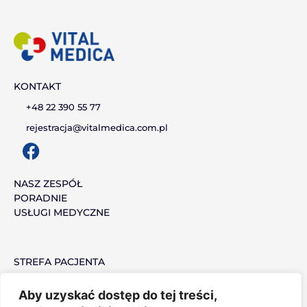
KONTAKT
+48 22 390 55 77
rejestracja@vitalmedica.com.pl
F
a
c
NASZ ZESPÓŁ
PORADNIE
e
USŁUGI MEDYCZNE
b
o
o
STREFA PACJENTA
k
MEDYCYNA PRACY
PRACUJ Z NAMI
Aby uzyskać dostęp do tej treści,