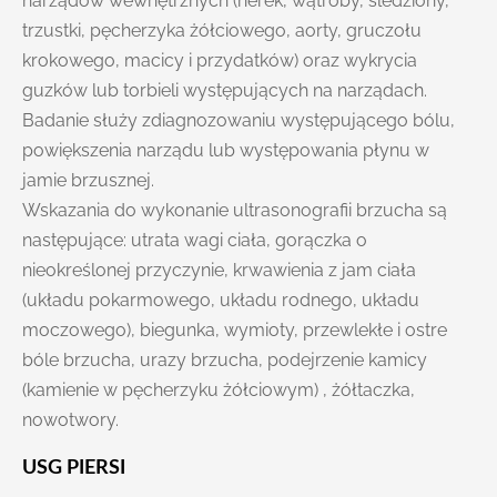
narządów wewnętrznych (nerek, wątroby, śledziony,
trzustki, pęcherzyka żółciowego, aorty, gruczołu
krokowego, macicy i przydatków) oraz wykrycia
guzków lub torbieli występujących na narządach.
Badanie służy zdiagnozowaniu występującego bólu,
powiększenia narządu lub występowania płynu w
jamie brzusznej.
Wskazania do wykonanie ultrasonografii brzucha są
następujące: utrata wagi ciała, gorączka o
nieokreślonej przyczynie, krwawienia z jam ciała
(układu pokarmowego, układu rodnego, układu
moczowego), biegunka, wymioty, przewlekłe i ostre
bóle brzucha, urazy brzucha, podejrzenie kamicy
(kamienie w pęcherzyku żółciowym) , żółtaczka,
nowotwory.
USG PIERSI