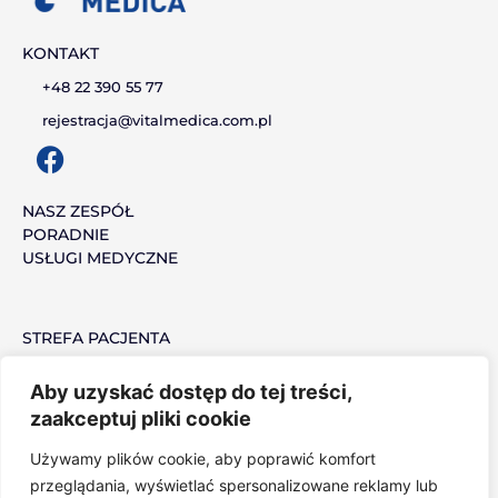
KONTAKT
+48 22 390 55 77
rejestracja@vitalmedica.com.pl
F
a
c
NASZ ZESPÓŁ
PORADNIE
e
USŁUGI MEDYCZNE
b
o
o
STREFA PACJENTA
k
MEDYCYNA PRACY
PRACUJ Z NAMI
Aby uzyskać dostęp do tej treści,
zaakceptuj pliki cookie
Używamy plików cookie, aby poprawić komfort
POLITYKA PRYWATNOŚCI
przeglądania, wyświetlać spersonalizowane reklamy lub