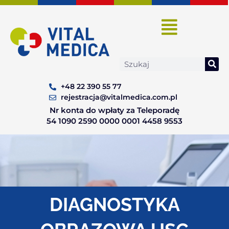
Skip
to
content
Search
+48 22 390 55 77
rejestracja@vitalmedica.com.pl
Nr konta do wpłaty za Teleporadę
54 1090 2590 0000 0001 4458 9553
DIAGNOSTYKA