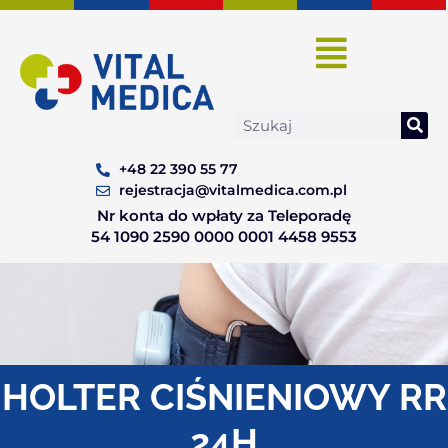
Skip
to
content
Search
+48 22 390 55 77
rejestracja@vitalmedica.com.pl
Nr konta do wpłaty za Teleporadę
54 1090 2590 0000 0001 4458 9553
HOLTER CIŚNIENIOWY RR
24H