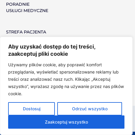
PORADNIE
e
USŁUGI MEDYCZNE
b
o
o
STREFA PACJENTA
k
MEDYCYNA PRACY
PRACUJ Z NAMI
Aby uzyskać dostęp do tej treści,
zaakceptuj pliki cookie
Używamy plików cookie, aby poprawić komfort
POLITYKA PRYWATNOŚCI
przeglądania, wyświetlać spersonalizowane reklamy lub
NARZĘDZIA OCHRONY PRYWATNOŚCI
treści oraz analizować nasz ruch. Klikając „Akceptuj
wszystko”, wyrażasz zgodę na używanie przez nas plików
cookie.
Dostosuj
Odrzuć wszystko
© 2022 VITAL MEDICA, Strona wykorzystuje pliki Cookies,
POLITYKA
PRYWATNOŚCI
, Realizacja:
LiderOnline Marketing Group Polska
Zaakceptuj wszystko