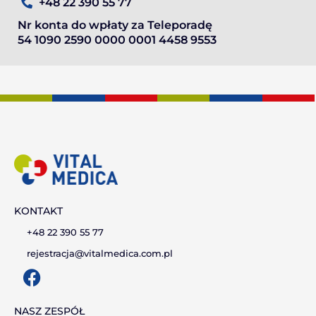
+48 22 390 55 77
Nr konta do wpłaty za Teleporadę
54 1090 2590 0000 0001 4458 9553
KONTAKT
+48 22 390 55 77
rejestracja@vitalmedica.com.pl
F
a
c
NASZ ZESPÓŁ