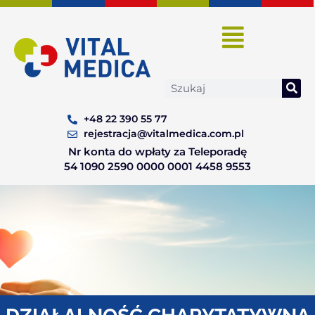
Skip
to
content
Search
+48 22 390 55 77
rejestracja@vitalmedica.com.pl
Nr konta do wpłaty za Teleporadę
54 1090 2590 0000 0001 4458 9553