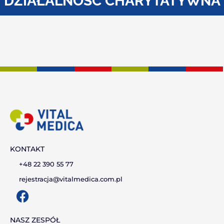
DZIAŁALNOŚĆ CHARYTATYWNA
KONTAKT
+48 22 390 55 77
rejestracja@vitalmedica.com.pl
F
a
c
NASZ ZESPÓŁ