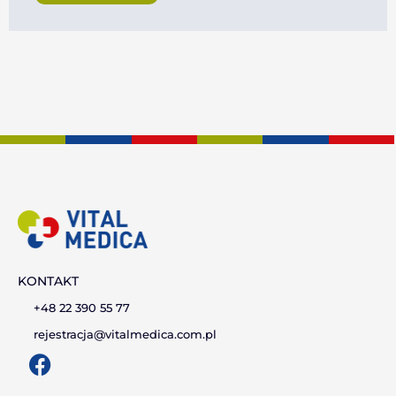
KONTAKT
+48 22 390 55 77
rejestracja@vitalmedica.com.pl
F
a