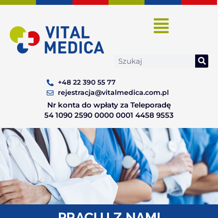
Skip
to
content
Search
+48 22 390 55 77
rejestracja@vitalmedica.com.pl
Nr konta do wpłaty za Teleporadę
54 1090 2590 0000 0001 4458 9553
PRACUJ Z NAMI