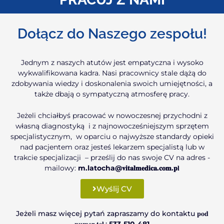
Dołącz do Naszego zespołu!
Jednym z naszych atutów jest empatyczna i wysoko
wykwalifikowana kadra. Nasi pracownicy stale dążą do
zdobywania wiedzy i doskonalenia swoich umiejętności, a
także dbają o sympatyczną atmosferę pracy.
Jeżeli chciałbyś pracować w nowoczesnej przychodni z
własną diagnostyką i z najnowocześniejszym sprzętem
specjalistycznym, w oparciu o najwyższe standardy opieki
nad pacjentem oraz jesteś lekarzem specjalistą lub w
trakcie specjalizacji – prześlij do nas swoje CV na adres -
mailowy:
m.latocha@𝐯𝐢𝐭𝐚𝐥𝐦𝐞𝐝𝐢𝐜𝐚.𝐜𝐨𝐦.𝐩
𝐥
Wyślij CV
Jeżeli masz więcej pytań zapraszamy do kontaktu 𝐩𝐨𝐝
𝐧𝐮𝐦𝐞𝐫 𝐭𝐞𝐥.:
533-510-481