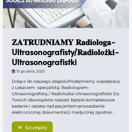
𝐙𝐀𝐓𝐑𝐔𝐃𝐍𝐈𝐀𝐌𝐘 𝐑𝐚𝐝𝐢𝐨𝐥𝐨𝐠𝐚-
Ultrasonografisty/𝐑𝐚𝐝𝐢𝐨𝐥𝐨ż𝐤𝐢-
Ultrasonografistki
15 grudnia, 2025
Dołącz do naszego zespołu!Podejmiemy współpracę
z Lekarzem -specjalistą: Radiologiem-
Ultrasonografistą / Radiolożka-Ultrasonografistki Do
Twoich obowiązków należeć będzie:•kompleksowe
badanie i opieka nad pacjentem•prowadzenie
elektronicznej dokumentacji medycznej zgodnie ...
Szczegóły