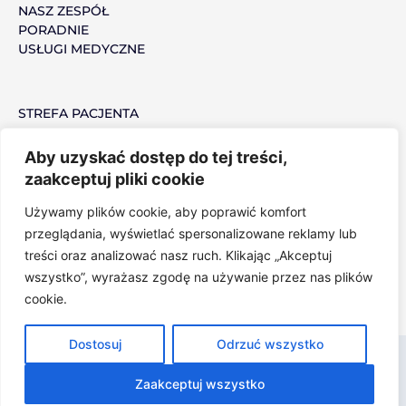
c
NASZ ZESPÓŁ
PORADNIE
e
USŁUGI MEDYCZNE
b
o
o
STREFA PACJENTA
k
MEDYCYNA PRACY
PRACUJ Z NAMI
Aby uzyskać dostęp do tej treści,
zaakceptuj pliki cookie
Używamy plików cookie, aby poprawić komfort
POLITYKA PRYWATNOŚCI
przeglądania, wyświetlać spersonalizowane reklamy lub
NARZĘDZIA OCHRONY PRYWATNOŚCI
treści oraz analizować nasz ruch. Klikając „Akceptuj
wszystko”, wyrażasz zgodę na używanie przez nas plików
cookie.
Dostosuj
Odrzuć wszystko
© 2022 VITAL MEDICA, Strona wykorzystuje pliki Cookies,
POLITYKA
PRYWATNOŚCI
, Realizacja:
LiderOnline Marketing Group Polska
Zaakceptuj wszystko