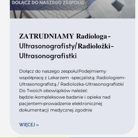
𝐙𝐀𝐓𝐑𝐔𝐃𝐍𝐈𝐀𝐌𝐘 𝐑𝐚𝐝𝐢𝐨𝐥𝐨𝐠𝐚-
Ultrasonografisty/𝐑𝐚𝐝𝐢𝐨𝐥𝐨ż𝐤𝐢-
Ultrasonografistki
Dołącz do naszego zespołu!Podejmiemy
współpracę z Lekarzem -specjalistą: Radiologiem-
Ultrasonografistą / Radiolożka-Ultrasonografistki
Do Twoich obowiązków należeć
będzie:•kompleksowe badanie i opieka nad
pacjentem•prowadzenie elektronicznej
dokumentacji medycznej zgodnie
WIĘCEJ »