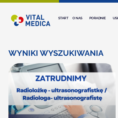
Skip
to
content
START
O NAS
PORADNIE
US
WYNIKI WYSZUKIWANIA