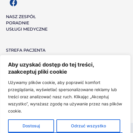
F
a
c
NASZ ZESPÓŁ
PORADNIE
e
USŁUGI MEDYCZNE
b
o
o
STREFA PACJENTA
k
MEDYCYNA PRACY
PRACUJ Z NAMI
Aby uzyskać dostęp do tej treści,
zaakceptuj pliki cookie
Używamy plików cookie, aby poprawić komfort
POLITYKA PRYWATNOŚCI
przeglądania, wyświetlać spersonalizowane reklamy lub
NARZĘDZIA OCHRONY PRYWATNOŚCI
treści oraz analizować nasz ruch. Klikając „Akceptuj
wszystko”, wyrażasz zgodę na używanie przez nas plików
cookie.
Dostosuj
Odrzuć wszystko
© 2022 VITAL MEDICA, Strona wykorzystuje pliki Cookies,
POLITYKA