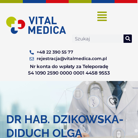
Skip
to
content
Search
+48 22 390 55 77
rejestracja@vitalmedica.com.pl
Nr konta do wpłaty za Teleporadę
54 1090 2590 0000 0001 4458 9553
DR HAB. DZIKOWSKA-
DIDUCH OLGA