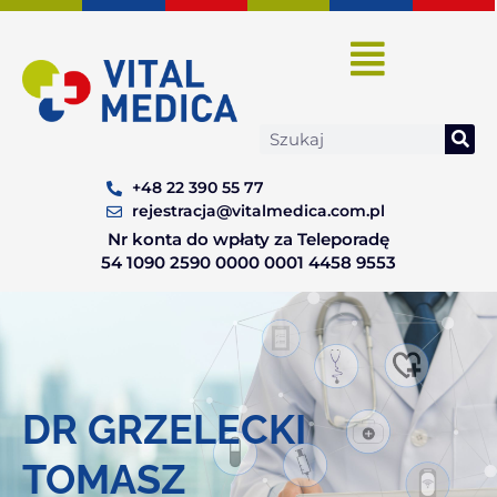
Skip
to
content
Search
+48 22 390 55 77
rejestracja@vitalmedica.com.pl
Nr konta do wpłaty za Teleporadę
54 1090 2590 0000 0001 4458 9553
DR GRZELECKI
TOMASZ