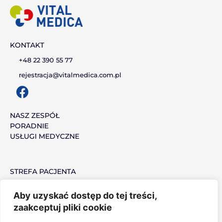
KONTAKT
+48 22 390 55 77
rejestracja@vitalmedica.com.pl
F
a
c
NASZ ZESPÓŁ
PORADNIE
e
USŁUGI MEDYCZNE
b
o
o
STREFA PACJENTA
k
MEDYCYNA PRACY
PRACUJ Z NAMI
Aby uzyskać dostęp do tej treści,
zaakceptuj pliki cookie