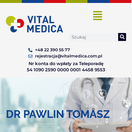
Skip
to
content
Search
+48 22 390 55 77
rejestracja@vitalmedica.com.pl
Nr konta do wpłaty za Teleporadę
54 1090 2590 0000 0001 4458 9553
DR PAWLIN TOMASZ