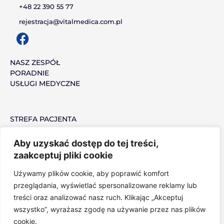
+48 22 390 55 77
rejestracja@vitalmedica.com.pl
F
a
c
NASZ ZESPÓŁ
PORADNIE
e
USŁUGI MEDYCZNE
b
o
o
STREFA PACJENTA
k
MEDYCYNA PRACY
PRACUJ Z NAMI
Aby uzyskać dostęp do tej treści,
zaakceptuj pliki cookie
Używamy plików cookie, aby poprawić komfort
POLITYKA PRYWATNOŚCI
przeglądania, wyświetlać spersonalizowane reklamy lub
NARZĘDZIA OCHRONY PRYWATNOŚCI
treści oraz analizować nasz ruch. Klikając „Akceptuj
wszystko”, wyrażasz zgodę na używanie przez nas plików
cookie.