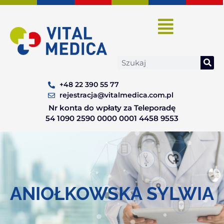
Skip
to
content
Search
+48 22 390 55 77
rejestracja@vitalmedica.com.pl
Nr konta do wpłaty za Teleporadę
54 1090 2590 0000 0001 4458 9553
ANIOŁKOWSKA SYLWIA