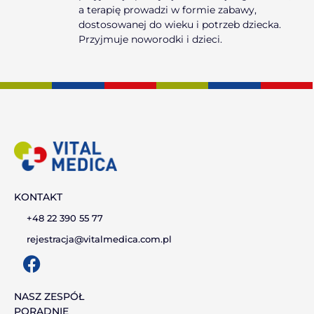
a terapię prowadzi w formie zabawy,
dostosowanej do wieku i potrzeb dziecka.
Przyjmuje noworodki i dzieci.
KONTAKT
+48 22 390 55 77
rejestracja@vitalmedica.com.pl
F
a
c
NASZ ZESPÓŁ
PORADNIE